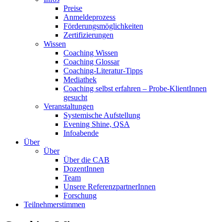
Preise
Anmeldeprozess
Förderungsmöglichkeiten
Zertifizierungen
Wissen
Coaching Wissen
Coaching Glossar
Coaching-Literatur-Tipps
Mediathek
Coaching selbst erfahren – Probe-KlientInnen
gesucht
Veranstaltungen
Systemische Aufstellung
Evening Shine, QSA
Infoabende
Über
Über
Über die CAB
DozentInnen
Team
Unsere ReferenzpartnerInnen
Forschung
Teilnehmerstimmen