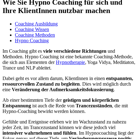
Wie Sie Hypno Coaching für sich und
Ihre KlientInnen nutzbar machen
Coaching Ausbildung
Coaching Wissen
Coaching Methoden
Hypno Coaching
Im Coaching gibt es
viele verschiedene Richtungen
und
Methoden. Hypno Coaching ist eine bekannte Coaching-Methode,
die sich aus Elementen der
Hypnotherapie
, Yoga Vidya, Meditiaton,
Trance und NLP ableitet.
Dabei geht es vor allem darum, KlientInnen in einen
entspannten,
ressourcevollen Zustand zu begleiten
. Dies wird möglich durch
eine
Veränderung der Aufmerksamkeitsfokussierung
.
Ab einer bestimmten Tiefe der
geistigen und körperlichen
Entspannung
ist auch die Rede von
Trancezuständen
, die mit
Hypno-Coaching bewirkt werden können.
Gefühle und Ereignisse erleben wir im Wachzustand zu nahezu
jeder Zeit, im Trancezustand können wir diese jedoch viel
intensiver wahrnehmen und fühlen
. Im Hypnocoaching liegt der
Fokus genau auf dieser Tiefe, um
Veränderungsprozesse positiv