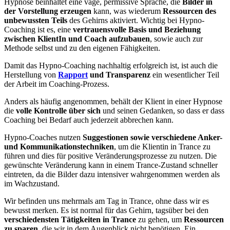
Hypnose beinhaltet eine vage, permissive Sprache, die
Bilder in
der Vorstellung erzeugen
kann, was wiederum
Ressourcen des
unbewussten Teils
des Gehirns aktiviert. Wichtig bei Hypno-
Coaching ist es, eine
vertrauensvolle Basis und Beziehung
zwischen KlientIn und Coach aufzubauen
, sowie auch zur
Methode selbst und zu den eigenen Fähigkeiten.
Damit das Hypno-Coaching nachhaltig erfolgreich ist, ist auch die
Herstellung von
Rapport
und Transparenz
ein wesentlicher Teil
der Arbeit im Coaching-Prozess.
Anders als häufig angenommen, behält der Klient in einer Hypnose
die
volle Kontrolle über sich
und seinen Gedanken, so dass er dass
Coaching bei Bedarf auch jederzeit abbrechen kann.
Hypno-Coaches nutzen
Suggestionen sowie verschiedene Anker-
und Kommunikationstechniken
, um die Klientin in Trance zu
führen und dies für positive Veränderungsprozesse zu nutzen. Die
gewünschte Veränderung kann in einem Trance-Zustand schneller
eintreten, da die Bilder dazu intensiver wahrgenommen werden als
im Wachzustand.
Wir befinden uns mehrmals am Tag in Trance, ohne dass wir es
bewusst merken. Es ist normal für das Gehirn, tagsüber bei den
verschiedensten Tätigkeiten in Trance
zu gehen, um
Ressourcen
zu sparen
, die wir in dem Augenblick nicht benötigen. Ein