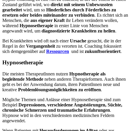
Zustand geführt wird, wo
direkt mit seinem Unbewussten
gearbeitet
wird, um so
Hinderliches durch Förderliches zu
ersetzen oder beides miteinander zu verbinden
. Es richtet sich an
Menschen, die
aus eigener Kraft
ihr Leben verändern wollen,
während
Hypnosetherapie
in erster Linie von Menschen
angewandt wird, um
diagnostizierte Krankheiten zu heilen
.
Bei Krankheiten wird oft nach einer
Ursache
gesucht, die in der
Regel in der
Vergangenheit
zu verorten ist. Coaching fokussiert
sich demgegenüber auf
Ressourcen
und ist
zukunftsorientiert
.
Hypnosetherapie
Die meisten TherapeutInnen nutzen
Hypnotherapie als
begleitende Methode
neben anderen Therapieformen. Auch ihnen
geht es bei der Anwendung darum, ihren PatientInnen neue und
kreative
Problemlösungsmöglichkeiten zu eröffnen
.
Mögliche Themen und Anlässe einer Hypnosetherapie sind zum
Beispiel
Depressionen, verschiedene Angststörungen, Süchte,
chronische Schmerzen und traumatische Erfahrungen
.
Hypnose wird in den verschiedensten medizinischen Feldern
angewendet.
Wenn Patienten mit
Herausforderungen im Alltag
oder aus