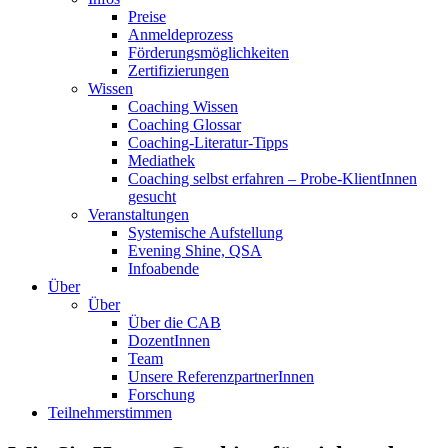
Preise
Anmeldeprozess
Förderungsmöglichkeiten
Zertifizierungen
Wissen
Coaching Wissen
Coaching Glossar
Coaching-Literatur-Tipps
Mediathek
Coaching selbst erfahren – Probe-KlientInnen
gesucht
Veranstaltungen
Systemische Aufstellung
Evening Shine, QSA
Infoabende
Über
Über
Über die CAB
DozentInnen
Team
Unsere ReferenzpartnerInnen
Forschung
Teilnehmerstimmen