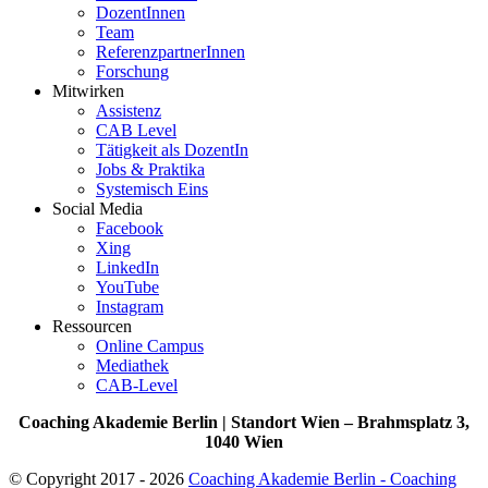
DozentInnen
Team
ReferenzpartnerInnen
Forschung
Mitwirken
Assistenz
CAB Level
Tätigkeit als DozentIn
Jobs & Praktika
Systemisch Eins
Social Media
Facebook
Xing
LinkedIn
YouTube
Instagram
Ressourcen
Online Campus
Mediathek
CAB-Level
Coaching Akademie Berlin | Standort Wien – Brahmsplatz 3,
1040 Wien
© Copyright 2017 - 2026
Coaching Akademie Berlin - Coaching