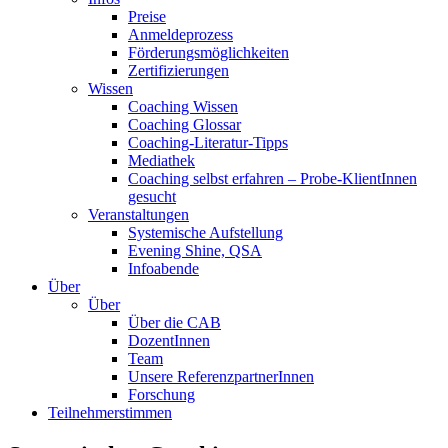
Preise
Anmeldeprozess
Förderungsmöglichkeiten
Zertifizierungen
Wissen
Coaching Wissen
Coaching Glossar
Coaching-Literatur-Tipps
Mediathek
Coaching selbst erfahren – Probe-KlientInnen
gesucht
Veranstaltungen
Systemische Aufstellung
Evening Shine, QSA
Infoabende
Über
Über
Über die CAB
DozentInnen
Team
Unsere ReferenzpartnerInnen
Forschung
Teilnehmerstimmen