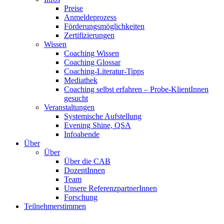
Preise
Anmeldeprozess
Förderungsmöglichkeiten
Zertifizierungen
Wissen
Coaching Wissen
Coaching Glossar
Coaching-Literatur-Tipps
Mediathek
Coaching selbst erfahren – Probe-KlientInnen
gesucht
Veranstaltungen
Systemische Aufstellung
Evening Shine, QSA
Infoabende
Über
Über
Über die CAB
DozentInnen
Team
Unsere ReferenzpartnerInnen
Forschung
Teilnehmerstimmen