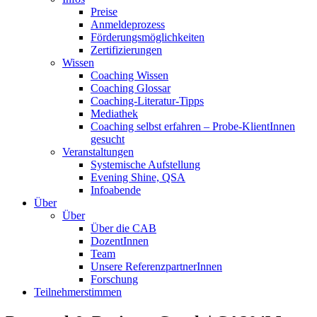
Preise
Anmeldeprozess
Förderungsmöglichkeiten
Zertifizierungen
Wissen
Coaching Wissen
Coaching Glossar
Coaching-Literatur-Tipps
Mediathek
Coaching selbst erfahren – Probe-KlientInnen
gesucht
Veranstaltungen
Systemische Aufstellung
Evening Shine, QSA
Infoabende
Über
Über
Über die CAB
DozentInnen
Team
Unsere ReferenzpartnerInnen
Forschung
Teilnehmerstimmen