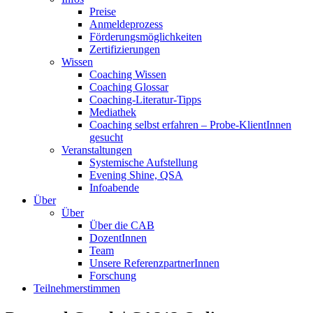
Preise
Anmeldeprozess
Förderungsmöglichkeiten
Zertifizierungen
Wissen
Coaching Wissen
Coaching Glossar
Coaching-Literatur-Tipps
Mediathek
Coaching selbst erfahren – Probe-KlientInnen
gesucht
Veranstaltungen
Systemische Aufstellung
Evening Shine, QSA
Infoabende
Über
Über
Über die CAB
DozentInnen
Team
Unsere ReferenzpartnerInnen
Forschung
Teilnehmerstimmen