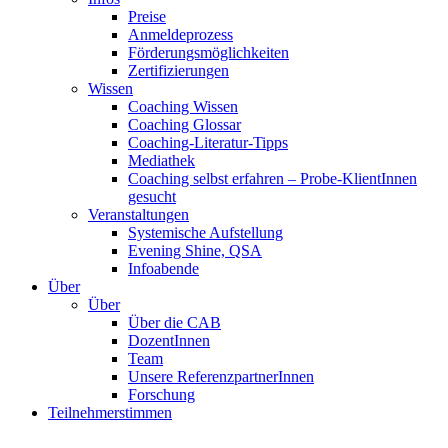
Preise
Anmeldeprozess
Förderungsmöglichkeiten
Zertifizierungen
Wissen
Coaching Wissen
Coaching Glossar
Coaching-Literatur-Tipps
Mediathek
Coaching selbst erfahren – Probe-KlientInnen
gesucht
Veranstaltungen
Systemische Aufstellung
Evening Shine, QSA
Infoabende
Über
Über
Über die CAB
DozentInnen
Team
Unsere ReferenzpartnerInnen
Forschung
Teilnehmerstimmen