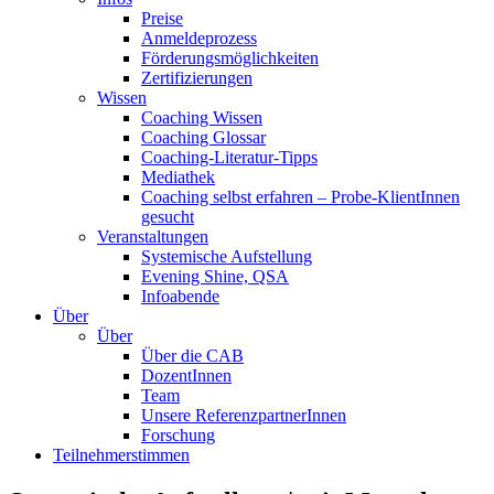
Preise
Anmeldeprozess
Förderungsmöglichkeiten
Zertifizierungen
Wissen
Coaching Wissen
Coaching Glossar
Coaching-Literatur-Tipps
Mediathek
Coaching selbst erfahren – Probe-KlientInnen
gesucht
Veranstaltungen
Systemische Aufstellung
Evening Shine, QSA
Infoabende
Über
Über
Über die CAB
DozentInnen
Team
Unsere ReferenzpartnerInnen
Forschung
Teilnehmerstimmen