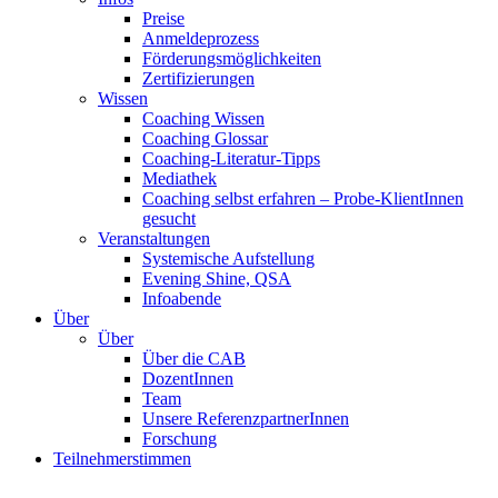
Preise
Anmeldeprozess
Förderungsmöglichkeiten
Zertifizierungen
Wissen
Coaching Wissen
Coaching Glossar
Coaching-Literatur-Tipps
Mediathek
Coaching selbst erfahren – Probe-KlientInnen
gesucht
Veranstaltungen
Systemische Aufstellung
Evening Shine, QSA
Infoabende
Über
Über
Über die CAB
DozentInnen
Team
Unsere ReferenzpartnerInnen
Forschung
Teilnehmerstimmen