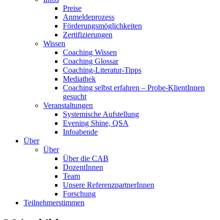
Preise
Anmeldeprozess
Förderungsmöglichkeiten
Zertifizierungen
Wissen
Coaching Wissen
Coaching Glossar
Coaching-Literatur-Tipps
Mediathek
Coaching selbst erfahren – Probe-KlientInnen
gesucht
Veranstaltungen
Systemische Aufstellung
Evening Shine, QSA
Infoabende
Über
Über
Über die CAB
DozentInnen
Team
Unsere ReferenzpartnerInnen
Forschung
Teilnehmerstimmen