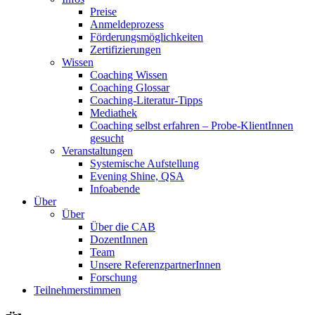
Preise
Anmeldeprozess
Förderungsmöglichkeiten
Zertifizierungen
Wissen
Coaching Wissen
Coaching Glossar
Coaching-Literatur-Tipps
Mediathek
Coaching selbst erfahren – Probe-KlientInnen
gesucht
Veranstaltungen
Systemische Aufstellung
Evening Shine, QSA
Infoabende
Über
Über
Über die CAB
DozentInnen
Team
Unsere ReferenzpartnerInnen
Forschung
Teilnehmerstimmen