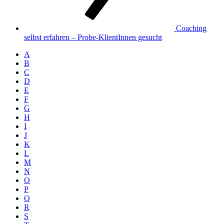
Coaching
selbst erfahren – Probe-KlientInnen gesucht
A
B
C
D
E
F
G
H
I
J
K
L
M
N
O
P
Q
R
S