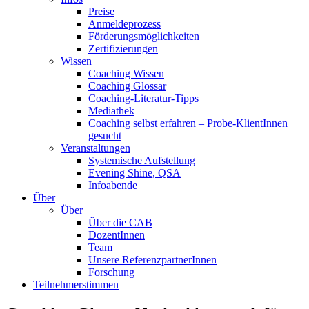
Preise
Anmeldeprozess
Förderungsmöglichkeiten
Zertifizierungen
Wissen
Coaching Wissen
Coaching Glossar
Coaching-Literatur-Tipps
Mediathek
Coaching selbst erfahren – Probe-KlientInnen
gesucht
Veranstaltungen
Systemische Aufstellung
Evening Shine, QSA
Infoabende
Über
Über
Über die CAB
DozentInnen
Team
Unsere ReferenzpartnerInnen
Forschung
Teilnehmerstimmen