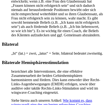
entwickeln; wenn z.B. eine Frau den Glaubenssatz hat
„Frauen können nicht erfolgreich sein“ und sich dadurch
niemals auf herausfordernde Positionen bewirbt oder sich
nicht entsprechend weiterbildet und so ihren Glaubenssatz, als
Frau nicht erfolgreich sein zu können, wahr macht. Es gibt
sowohl hemmende Beliefs (z.B. „Ich kann nicht erfolgreich
sein“) als auch fördernde Beliefs (z.B. „Ich bin liebenswert,
so wie ich bin“). Es ist wichtig für einen Coach, die Beliefs
des Klienten aufzudecken und ggf. Gemeinsam abzuändern.
Bilateral
„bi“ (lat.) = zwei, „latus“ = Seite, bilateral bedeutet zweiseitig.
Bilaterale Hemisphärenstimulation
bezeichnet alle Interventionen, die eine effektive
Zusammenarbeit der beiden Gehirnhemisphären
harmonisieren und fördern. Dies kann entweder über Recht-
Links-Augenbewegungen (EMDR) erfolgen, sowie über
auditive oder taktile Rechts-Links-Stimulation und wird im
wingwave-Coaching eingesetzt.
Siehe hierzu auch unseren Artikel:
Wie kommt es, dass
wingwave® eine der am besten erforschten Coaching-