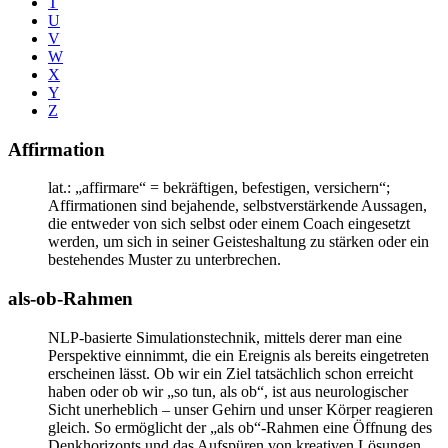
T
U
V
W
X
Y
Z
Affirmation
lat.: „affirmare“ = bekräftigen, befestigen, versichern“;
Affirmationen sind bejahende, selbstverstärkende Aussagen,
die entweder von sich selbst oder einem Coach eingesetzt
werden, um sich in seiner Geisteshaltung zu stärken oder ein
bestehendes Muster zu unterbrechen.
als-ob-Rahmen
NLP-basierte Simulationstechnik, mittels derer man eine
Perspektive einnimmt, die ein Ereignis als bereits eingetreten
erscheinen lässt. Ob wir ein Ziel tatsächlich schon erreicht
haben oder ob wir „so tun, als ob“, ist aus neurologischer
Sicht unerheblich – unser Gehirn und unser Körper reagieren
gleich. So ermöglicht der „als ob“-Rahmen eine Öffnung des
Denkhorizonts und das Aufspüren von kreativen Lösungen.