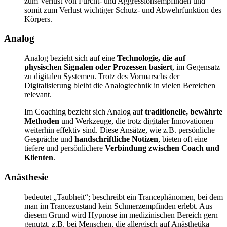
zum Verlust von Furcht- und Aggressionsempfinden und
somit zum Verlust wichtiger Schutz- und Abwehrfunktion des
Körpers.
Analog
Analog bezieht sich auf eine
Technologie, die auf
physischen Signalen oder Prozessen basiert
, im Gegensatz
zu digitalen Systemen. Trotz des Vormarschs der
Digitalisierung bleibt die Analogtechnik in vielen Bereichen
relevant.
Im Coaching bezieht sich Analog auf
traditionelle, bewährte
Methoden
und Werkzeuge, die trotz digitaler Innovationen
weiterhin effektiv sind. Diese Ansätze, wie z.B. persönliche
Gespräche und
handschriftliche Notizen
, bieten oft eine
tiefere und persönlichere
Verbindung zwischen Coach und
Klienten
.
Anästhesie
bedeutet „Taubheit“; beschreibt ein Trancephänomen, bei dem
man im Trancezustand kein Schmerzempfinden erlebt. Aus
diesem Grund wird Hypnose im medizinischen Bereich gern
genutzt, z.B. bei Menschen, die allergisch auf Anästhetika