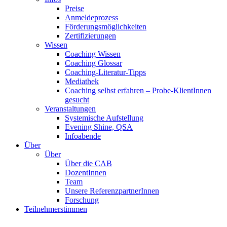
Preise
Anmeldeprozess
Förderungsmöglichkeiten
Zertifizierungen
Wissen
Coaching Wissen
Coaching Glossar
Coaching-Literatur-Tipps
Mediathek
Coaching selbst erfahren – Probe-KlientInnen
gesucht
Veranstaltungen
Systemische Aufstellung
Evening Shine, QSA
Infoabende
Über
Über
Über die CAB
DozentInnen
Team
Unsere ReferenzpartnerInnen
Forschung
Teilnehmerstimmen