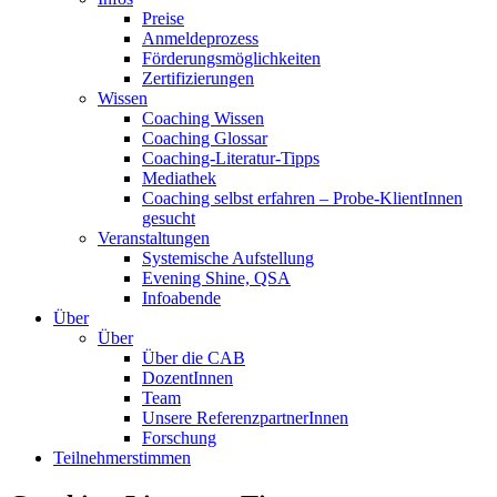
Preise
Anmeldeprozess
Förderungsmöglichkeiten
Zertifizierungen
Wissen
Coaching Wissen
Coaching Glossar
Coaching-Literatur-Tipps
Mediathek
Coaching selbst erfahren – Probe-KlientInnen
gesucht
Veranstaltungen
Systemische Aufstellung
Evening Shine, QSA
Infoabende
Über
Über
Über die CAB
DozentInnen
Team
Unsere ReferenzpartnerInnen
Forschung
Teilnehmerstimmen