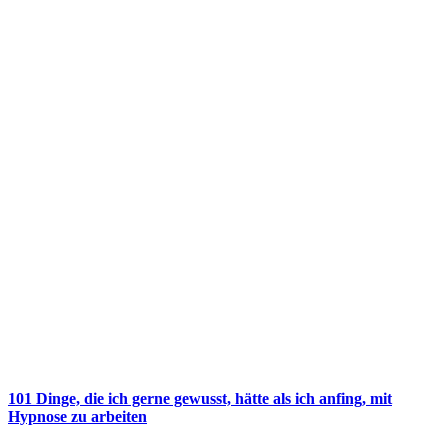
101 Dinge, die ich gerne gewusst, hätte als ich anfing, mit
Hypnose zu arbeiten