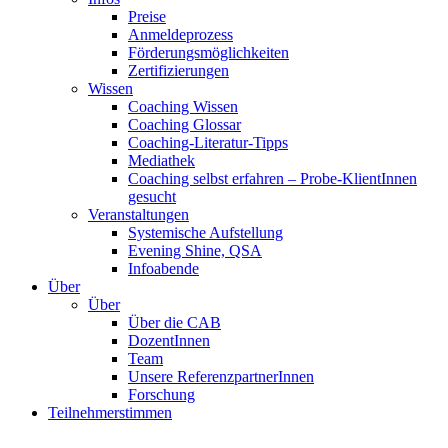
Preise
Anmeldeprozess
Förderungsmöglichkeiten
Zertifizierungen
Wissen
Coaching Wissen
Coaching Glossar
Coaching-Literatur-Tipps
Mediathek
Coaching selbst erfahren – Probe-KlientInnen
gesucht
Veranstaltungen
Systemische Aufstellung
Evening Shine, QSA
Infoabende
Über
Über
Über die CAB
DozentInnen
Team
Unsere ReferenzpartnerInnen
Forschung
Teilnehmerstimmen