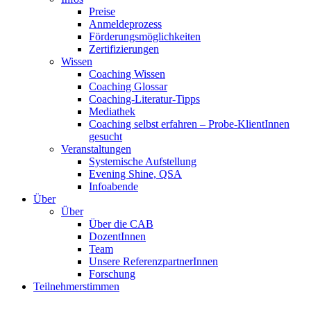
Preise
Anmeldeprozess
Förderungsmöglichkeiten
Zertifizierungen
Wissen
Coaching Wissen
Coaching Glossar
Coaching-Literatur-Tipps
Mediathek
Coaching selbst erfahren – Probe-KlientInnen
gesucht
Veranstaltungen
Systemische Aufstellung
Evening Shine, QSA
Infoabende
Über
Über
Über die CAB
DozentInnen
Team
Unsere ReferenzpartnerInnen
Forschung
Teilnehmerstimmen