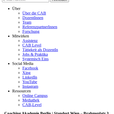
Über
Über die CAB
DozentInnen
Team
ReferenzpartnerInnen
Forschung
Mitwirken
Assistenz
CAB Level
Tätigkeit als DozentIn
Jobs & Praktika
Systemisch Eins
Social Media
Facebook
Xing
LinkedIn
YouTube
Instagram
Ressourcen
Online Campus
Mediathek
CAB-Level
Coaching Akademie Berlin | Standort Wien – Brahmsplatz 3,