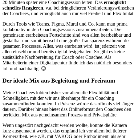
20 Minuten später eine Coachingsession leiten. Das
ermöglicht
schnelles Reagieren
, v.a. bei dringlicheren Veränderungswünschen
der Coachees, und ermöglicht auch mir viel Freiheit und Flexibilität.
Durch Tools wie Teams, Figma, Mural und Co. kann man prima
kollaborativ in den Coachingsessions zusammenarbeiten. Die
gemeinsam erarbeiteten Fortschritte sind von allen bearbeitbar und
gestaltbar und somit herrscht eine große Transparenz während des
gesamten Prozesses. Alles, was erarbeitet wird, ist jederzeit von
allen einsehbar und bereits digital festgehalten. So gibt es keine
zusätzliche Nachbereitung für Coach oder Coachee. Als
Mitarbeiterin einer Digitalagentur finde ich das natürlich besonders
toll und nachhaltig. 😉
Der ideale Mix aus Begleitung und Freiraum
Meine Coachees lobten bisher vor allem die Flexibilität und
Schnelligkeit, mit der wir uns überhaupt für ein Coaching
zusammenfinden konnten. In Präsenz würde das oftmals viel länger
dauern. Darüber hinaus bietet das Onlineformat den Coachees den
perfekten Mix aus gemeinsamem Prozess und Privatsphäre.
Wenn ungestört nachgedacht werden wollte, konnte die Kamera
kurz ausgemacht werden, das empfand ich vor allem bei tieferer
Körperarbeit, wie z.B. mit VAKOG oder Embodiment, als sehr