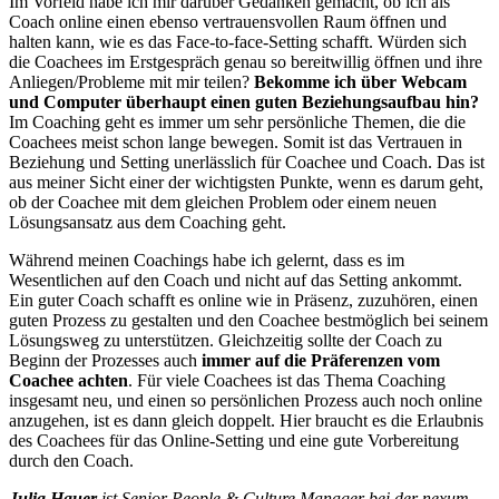
Im Vorfeld habe ich mir darüber Gedanken gemacht, ob ich als
Coach online einen ebenso vertrauensvollen Raum öffnen und
halten kann, wie es das Face-to-face-Setting schafft. Würden sich
die Coachees im Erstgespräch genau so bereitwillig öffnen und ihre
Anliegen/Probleme mit mir teilen?
Bekomme ich über Webcam
und Computer überhaupt einen guten Beziehungsaufbau hin?
Im Coaching geht es immer um sehr persönliche Themen, die die
Coachees meist schon lange bewegen. Somit ist das Vertrauen in
Beziehung und Setting unerlässlich für Coachee und Coach. Das ist
aus meiner Sicht einer der wichtigsten Punkte, wenn es darum geht,
ob der Coachee mit dem gleichen Problem oder einem neuen
Lösungsansatz aus dem Coaching geht.
Während meinen Coachings habe ich gelernt, dass es im
Wesentlichen auf den Coach und nicht auf das Setting ankommt.
Ein guter Coach schafft es online wie in Präsenz, zuzuhören, einen
guten Prozess zu gestalten und den Coachee bestmöglich bei seinem
Lösungsweg zu unterstützen. Gleichzeitig sollte der Coach zu
Beginn der Prozesses auch
immer auf die Präferenzen vom
Coachee achten
. Für viele Coachees ist das Thema Coaching
insgesamt neu, und einen so persönlichen Prozess auch noch online
anzugehen, ist es dann gleich doppelt. Hier braucht es die Erlaubnis
des Coachees für das Online-Setting und eine gute Vorbereitung
durch den Coach.
Julia Hauer
ist Senior People & Culture Manager bei der nexum