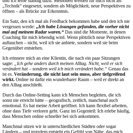
und ich lerne ständig dazu. Methoden werden für mich nicht als
„Technik“ eingesetzt, sondern als Möglichkeit, neue Perspektiven zu
öffnen – als Brücke zur Erkenntnis.
Ein Satz, den ich mal als Feedback bekommen habe und den ich nie
vergessen werde:
„Ich habe Lösungen gefunden, die vorher nicht
mal auf meinem Radar waren.“
Das sind die Momente, in denen
Coaching für mich lebendig wird. Wenn plötzlich neue Perspektiven
auftauchen – nicht, weil ich sie anbiete, sondern weil sie beim
Gegenüber entstehen.
Ich erinnere mich an eine Klientin, die nach ein paar Sitzungen
sagte:
„Ich gehe anders durch meinen Alltag. Nicht, weil er sich
verändert hat – sondern weil ich mich verändert habe.“
Genau das
ist es.
Veränderung, die nicht laut sein muss, aber tiefgreifend
wirkt.
Online ist dafür ein wunderbarer Raum – weil er direkt an
den Alltag anschließt.
Durch das Online-Setting kann ich Menschen begleiten, die ich
sonst nie erreicht hätte – geografisch, zeitlich, manchmal auch
emotional. Es hat meine Arbeit geöffnet. Ich kann flexibel arbeiten,
ohne dass Tiefe verloren geht. Ganz im Gegenteil: Ich erlebe häufig,
dass Menschen online schneller bei sich ankommen.
Manchmal sitzen wir in unterschiedlichen Städten oder sogar
Ländern – und trotzdem entsteht ein Gefühl von Nähe, das mich