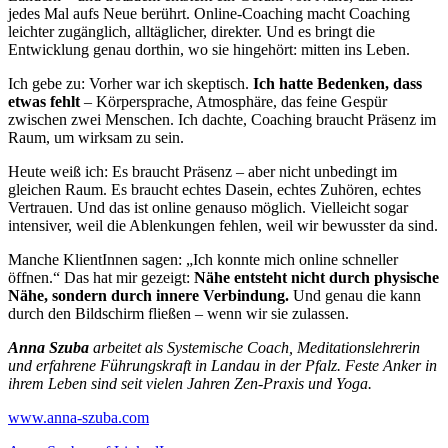
jedes Mal aufs Neue berührt. Online-Coaching macht Coaching
leichter zugänglich, alltäglicher, direkter. Und es bringt die
Entwicklung genau dorthin, wo sie hingehört: mitten ins Leben.
Ich gebe zu: Vorher war ich skeptisch.
Ich hatte Bedenken, dass
etwas fehlt
– Körpersprache, Atmosphäre, das feine Gespür
zwischen zwei Menschen. Ich dachte, Coaching braucht Präsenz im
Raum, um wirksam zu sein.
Heute weiß ich: Es braucht Präsenz – aber nicht unbedingt im
gleichen Raum. Es braucht echtes Dasein, echtes Zuhören, echtes
Vertrauen. Und das ist online genauso möglich. Vielleicht sogar
intensiver, weil die Ablenkungen fehlen, weil wir bewusster da sind.
Manche KlientInnen sagen: „Ich konnte mich online schneller
öffnen.“ Das hat mir gezeigt:
Nähe entsteht nicht durch physische
Nähe, sondern durch innere Verbindung.
Und genau die kann
durch den Bildschirm fließen – wenn wir sie zulassen.
Anna Szuba
arbeitet als Systemische Coach, Meditationslehrerin
und erfahrene Führungskraft in Landau in der Pfalz. Feste Anker in
ihrem Leben sind seit vielen Jahren Zen-Praxis und Yoga.
www.anna-szuba.com