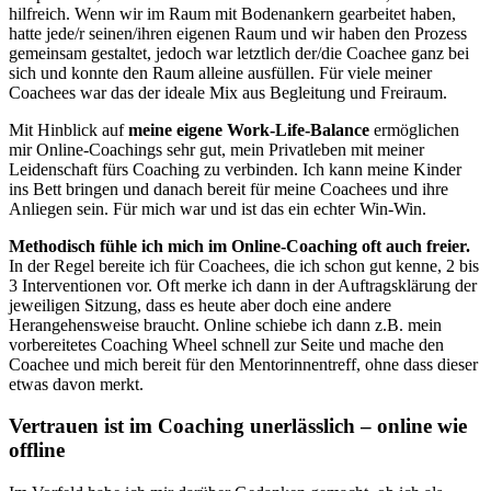
hilfreich. Wenn wir im Raum mit Bodenankern gearbeitet haben,
hatte jede/r seinen/ihren eigenen Raum und wir haben den Prozess
gemeinsam gestaltet, jedoch war letztlich der/die Coachee ganz bei
sich und konnte den Raum alleine ausfüllen. Für viele meiner
Coachees war das der ideale Mix aus Begleitung und Freiraum.
Mit Hinblick auf
meine eigene Work-Life-Balance
ermöglichen
mir Online-Coachings sehr gut, mein Privatleben mit meiner
Leidenschaft fürs Coaching zu verbinden. Ich kann meine Kinder
ins Bett bringen und danach bereit für meine Coachees und ihre
Anliegen sein. Für mich war und ist das ein echter Win-Win.
Methodisch fühle ich mich im Online-Coaching oft auch freier.
In der Regel bereite ich für Coachees, die ich schon gut kenne, 2 bis
3 Interventionen vor. Oft merke ich dann in der Auftragsklärung der
jeweiligen Sitzung, dass es heute aber doch eine andere
Herangehensweise braucht. Online schiebe ich dann z.B. mein
vorbereitetes Coaching Wheel schnell zur Seite und mache den
Coachee und mich bereit für den Mentorinnentreff, ohne dass dieser
etwas davon merkt.
Vertrauen ist im Coaching unerlässlich – online wie
offline