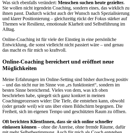
Was sich ebenfalls verändert:
Menschen suchen heute gezielter.
Sie wollen nicht irgendein Coaching, sondern eines, das wirklich zu
ihnen passt. Dadurch wächst auch der Wunsch nach Spezialisierung
und klarer Positionierung – gleichzeitig rückt der Fokus stärker auf
Themen wie Resilienz, emotionale Klarheit und Selbstführung im
Alltag.
Online-Coaching ist für viele der Einstieg in eine persönliche
Entwicklung, die sonst vielleicht nicht passiert wäre – und genau
das macht es für mich so kraftvoll.
Online-Coaching bereichert und eröffnet neue
Möglichkeiten
Meine Erfahrungen im Online-Setting sind bisher durchweg positiv
– und das nicht nur im Sinne von „es funktioniert“, sondern im
besten Sinne bereichernd. Vieles von dem, was ich oben
beschrieben habe, spiegelt sich ganz konkret in meinen
Coachingprozessen wider: Die Tiefe, die entstehen kann, obwohl
(oder gerade weil) wir uns über einen Bildschirm begegnen. Die
Freiheit, sich im eigenen Tempo und geschützten Raum zu öffnen.
Oft berichten KlientInnen, dass sie sich online schneller
einlassen können
– ohne die Anreise, ohne fremde Räume, dafür
mit mehr Selbstbestimmung. Auch für mich als Coach entstehen