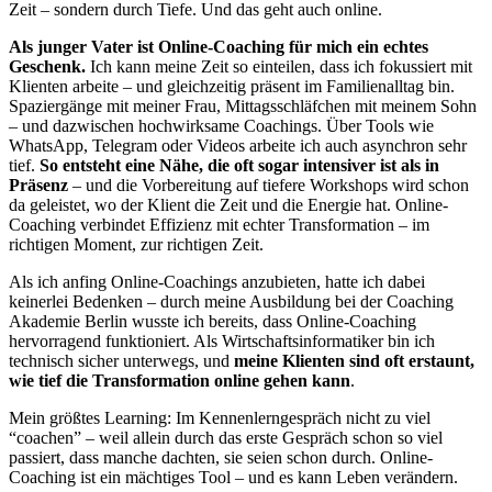
Zeit – sondern durch Tiefe. Und das geht auch online.
Als junger Vater ist Online-Coaching für mich ein echtes
Geschenk.
Ich kann meine Zeit so einteilen, dass ich fokussiert mit
Klienten arbeite – und gleichzeitig präsent im Familienalltag bin.
Spaziergänge mit meiner Frau, Mittagsschläfchen mit meinem Sohn
– und dazwischen hochwirksame Coachings. Über Tools wie
WhatsApp, Telegram oder Videos arbeite ich auch asynchron sehr
tief.
So entsteht eine Nähe, die oft sogar intensiver ist als in
Präsenz
– und die Vorbereitung auf tiefere Workshops wird schon
da geleistet, wo der Klient die Zeit und die Energie hat. Online-
Coaching verbindet Effizienz mit echter Transformation – im
richtigen Moment, zur richtigen Zeit.
Als ich anfing Online-Coachings anzubieten, hatte ich dabei
keinerlei Bedenken – durch meine Ausbildung bei der Coaching
Akademie Berlin wusste ich bereits, dass Online-Coaching
hervorragend funktioniert. Als Wirtschaftsinformatiker bin ich
technisch sicher unterwegs, und
meine Klienten sind oft erstaunt,
wie tief die Transformation online gehen kann
.
Mein größtes Learning: Im Kennenlerngespräch nicht zu viel
“coachen” – weil allein durch das erste Gespräch schon so viel
passiert, dass manche dachten, sie seien schon durch. Online-
Coaching ist ein mächtiges Tool – und es kann Leben verändern.