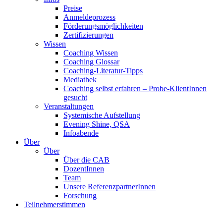
Preise
Anmeldeprozess
Förderungsmöglichkeiten
Zertifizierungen
Wissen
Coaching Wissen
Coaching Glossar
Coaching-Literatur-Tipps
Mediathek
Coaching selbst erfahren – Probe-KlientInnen
gesucht
Veranstaltungen
Systemische Aufstellung
Evening Shine, QSA
Infoabende
Über
Über
Über die CAB
DozentInnen
Team
Unsere ReferenzpartnerInnen
Forschung
Teilnehmerstimmen