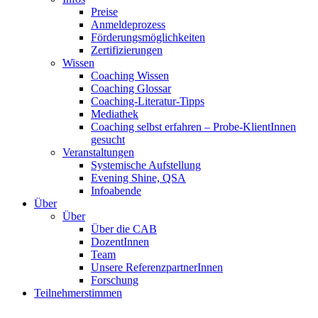
Preise
Anmeldeprozess
Förderungsmöglichkeiten
Zertifizierungen
Wissen
Coaching Wissen
Coaching Glossar
Coaching-Literatur-Tipps
Mediathek
Coaching selbst erfahren – Probe-KlientInnen
gesucht
Veranstaltungen
Systemische Aufstellung
Evening Shine, QSA
Infoabende
Über
Über
Über die CAB
DozentInnen
Team
Unsere ReferenzpartnerInnen
Forschung
Teilnehmerstimmen