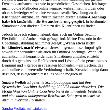
Dynamik aufbauen lässt wie in persönlichen Gesprächen. Ich fragte
mich, ob die Methoden online genauso wirksam sein würden oder
ob es schwieriger wäre, eine vertrauensvolle Beziehung zu den
KlientInnen aufzubauen. Nur
in meinen ersten Online-Coachings
habe ich tatsächlich die Herausforderung gespürt
, in bestimmten
Situationen den direkten Draht zu den KlientInnen zu finden.
Jedoch habe ich schnell gelernt, dass auch im Online-Setting
Flexibilität und Authentizität gefragt sind. Meine Dozentin in der
Coachingausbildung hat immer gesagt:
„Wenn etwas nicht
funktioniert, mach‘ etwas anderes“
– genau dieser Impuls gilt
sowohl für persönliche als auch für Online-Coachings. Wenn ich
authentisch mit herausfordernden Situationen umgehe, entsteht
durch das gemeinsame Reflektieren und Lösen oft ein gemeinsames
Learning und – gerade in stressigen Momenten – ein Lachen, das
auch online eine wertvolle Verbindung schafft. Kreativität trägt dann
dazu bei, dass eigentlich fast alles online möglich ist.
Sandra Wollatz
ist gelernte Sozialpädagogin und hat ihre
Systemische Coaching Ausbildung 2022/23 online absolviert. Die
Möglichkeit von Online-Coaching bietet ihr ungeahnte Freiheiten
und eine nahezu unbegrenzte Reichweite. Sehr gern arbeitet sie
auch in hybriden Formaten.
Sandra Wollatz auf LinkedIn