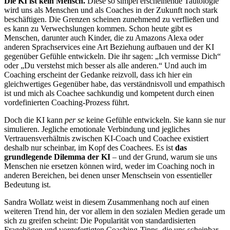
Die KI ist kein Mensch.
Diese so simpel erscheinende Tautologie
wird uns als Menschen und als Coaches in der Zukunft noch stark
beschäftigen. Die Grenzen scheinen zunehmend zu verfließen und
es kann zu Verwechslungen kommen. Schon heute gibt es
Menschen, darunter auch Kinder, die zu Amazons Alexa oder
anderen Sprachservices eine Art Beziehung aufbauen und der KI
gegenüber Gefühle entwickeln. Die ihr sagen: „Ich vermisse Dich“
oder „Du verstehst mich besser als alle anderen.“ Und auch im
Coaching erscheint der Gedanke reizvoll, dass ich hier ein
gleichwertiges Gegenüber habe, das verständnisvoll und empathisch
ist und mich als Coachee sachkundig und kompetent durch einen
vordefinierten Coaching-Prozess führt.
Doch die KI kann
per se
keine Gefühle entwickeln. Sie kann sie nur
simulieren. Jegliche emotionale Verbindung und jegliches
Vertrauensverhältnis zwischen KI-Coach und Coachee existiert
deshalb nur scheinbar, im Kopf des Coachees. Es ist
das
grundlegende Dilemma der KI
– und der Grund, warum sie uns
Menschen nie ersetzen können wird, weder im Coaching noch in
anderen Bereichen, bei denen unser Menschsein von essentieller
Bedeutung ist.
Sandra Wollatz weist in diesem Zusammenhang noch auf einen
weiteren Trend hin, der vor allem in den sozialen Medien gerade um
sich zu greifen scheint: Die Popularität von standardisierten
Fragebögen und vorgefertigten Coaching-Tipps, die uns scheinbar