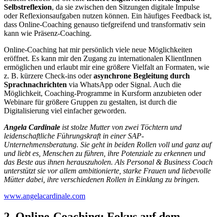
Selbstreflexion
, da sie zwischen den Sitzungen digitale Impulse
oder Reflexionsaufgaben nutzen können. Ein häufiges Feedback ist,
dass Online-Coaching genauso tiefgreifend und transformativ sein
kann wie Präsenz-Coaching.
Online-Coaching hat mir persönlich viele neue Möglichkeiten
eröffnet. Es kann mir den Zugang zu internationalen KlientInnen
ermöglichen und erlaubt mir eine größere Vielfalt an Formaten, wie
z. B. kürzere Check-ins oder
asynchrone Begleitung durch
Sprachnachrichten
via WhatsApp oder Signal. Auch die
Möglichkeit, Coaching-Programme in Kursform anzubieten oder
Webinare für größere Gruppen zu gestalten, ist durch die
Digitalisierung viel einfacher geworden.
Angela Cardinale
ist stolze Mutter von zwei Töchtern und
leidenschaftliche Führungskraft in einer SAP-
Unternehmensberatung. Sie geht in beiden Rollen voll und ganz auf
und liebt es, Menschen zu führen, ihre Potenziale zu erkennen und
das Beste aus ihnen herauszuholen. Als Personal & Business Coach
unterstützt sie vor allem ambitionierte, starke Frauen und liebevolle
Mütter dabei, ihre verschiedenen Rollen in Einklang zu bringen.
www.angelacardinale.com
2. Online-Coaching: Fokus auf dem