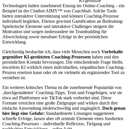
KI-gestützte
Technologien halten zunehmend Einzug ins Online-Coaching – ein
Beispiel ist der Chatbot AIMY™ von
Coachhub
. Solche Tools
bieten interaktive Unterstützung und können Coaching-Prozesse
individuell begleiten. Ebenso gewinnt Gamification an Bedeutung:
Spielerische Elemente und interaktive Challenges steigern die
Motivation und sorgen insbesondere im Teambuilding für
Abwechslung sowie messbare Erfolge in der persönlichen
Entwicklung.
Gleichzeitig beobachte ich, dass viele Menschen noch
Vorbehalte
gegenüber KI-gestützten Coaching-Prozessen
haben und den
persönlichen Kontakt bevorzugen. Die entscheidende Frage bleibt,
inwiefern KI wirklich einen individuellen, empathischen Coaching-
Prozess ersetzen kann oder ob sie vielmehr als ergänzendes Tool zu
verstehen ist.
Ein weiteres kritisches Thema ist die zunehmende Popularität von
‚durchgestalteten‘ Coaching-Tipps, Tests und Fragebögen, wie sie
etwa auf Plattformen wie TikTok stark verbreitet sind. Diese
Formate erreichen eine große Zielgruppe und wirken durch ihre
einfache Anwendung niederschwellig und zugänglich.
Doch genau
hier liegt eine Gefahr:
Standardisierte Lösungen suggerieren
schnelle Erfolge, lassen aber oft zentrale Elemente eines fundierten
Coaching-Prozesses – individuelle Reflexion, Tiefgang und
nachhaltige Entwicklung – außer Acht.