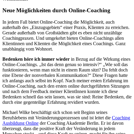
Neue Möglichkeiten durch Online-Coaching
In jedem Fall bietet Online-Coaching die Möglichkeit, auch
außerhalb des „Einzugsgebiets“ einer Praxis, Klienten zu erreichen.
Gerade außerhalb von Großstädten gibt es eben nicht unzählige
Coachingpraxen. Und umgekehrt bieten Online-Coachings allen
Klientinnen und Klienten die Möglichkeit eines Coachings. Ganz
unabhängig vom Wohnort.
Bedenken höre ich immer wieder
in Bezug auf die Wirkung eines
Online-Coachings. „Ist das denn genau so intensiv?“ „Wie soll das
funktionieren, wenn man nicht in einem Raum sitzt? Da fehlt doch
eine Ebene der nonverbalen Kommunikation?“ Diese Fragen hatte
ich anfangs auch selbst im Kopf. Nach meiner ersten Erfahrung im
Online-Coaching, nach den ersten online durchgeführten Sitzungen
und nach dem Feedback meiner KlientInnen konnte ich diese
Bedenken schnell das sein lassen, was sie sind: Reine Bedenken, die
durch eine gegenteilige Erfahrung revidiert wurden.
Michael Wilke beschäftigt sich schon seit Beginn seines
Berufslebens mit Veränderungsprozessen und ist leitet die
Coaching
Ausbildung Online
der Coaching Akademie Berlin. Er ist davon
überzeugt, dass die positive Kraft der Veränderung in jedem
Menschen steckt – und diese Kraft zu spüren, macht für ihn seine