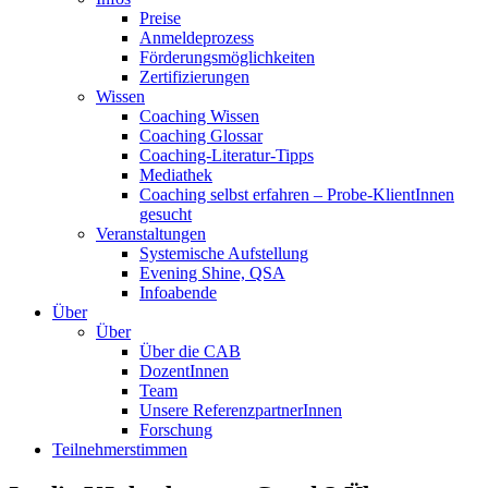
Preise
Anmeldeprozess
Förderungsmöglichkeiten
Zertifizierungen
Wissen
Coaching Wissen
Coaching Glossar
Coaching-Literatur-Tipps
Mediathek
Coaching selbst erfahren – Probe-KlientInnen
gesucht
Veranstaltungen
Systemische Aufstellung
Evening Shine, QSA
Infoabende
Über
Über
Über die CAB
DozentInnen
Team
Unsere ReferenzpartnerInnen
Forschung
Teilnehmerstimmen