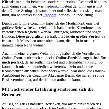
KlientInnen
nicht behindert, sondern unterstützt. Eventuell hängt es
auch damit zusammen, wie medienkompetent der Umgang ist mit
dem Online-Setting – je souveräner und selbstsicherer sich jemand
fühlt, um so stabiler ist der
Rapport
über das Online-Setting.
Durch das Online-Coaching habe ich die Möglichkeit, eine viel
größere Reichweite zu erzielen. Ich hatte bereits KlientInnen aus
verschiedenen Regionen – etwa Thüringen, München und sogar
London.
Diese geografische Flexibilität ist ein großer Vorteil
, da
ich so auch Menschen unterstützen kann, die nicht in meiner
unmittelbaren Nähe wohnen.
Auch in meiner eigenen Weiterbildung habe ich die Vorteile des
Online-Formats für mich entdeckt.
Online-Fortbildungen sind für
mich perfekt
, da sie zeitlich flexibel und ortsunabhängig sind. So
konnte ich mich kontinuierlich weiterentwickeln und meine
Kompetenzen ausbauen. Besonders wertvoll war dabei die Online-
Ausbildung bei der Coaching Akademie Berlin, die mir eine solide
Basis vermittelt hat, auf der ich nun aufbauen kann.
Mit wachsender Erfahrung zerstreuen sich die
Bedenken
Zu Beginn gab es natürlich Bedenken, vor allem hinsichtlich des
Rapports und der Frage, ob sich im Online-Coaching die gleiche