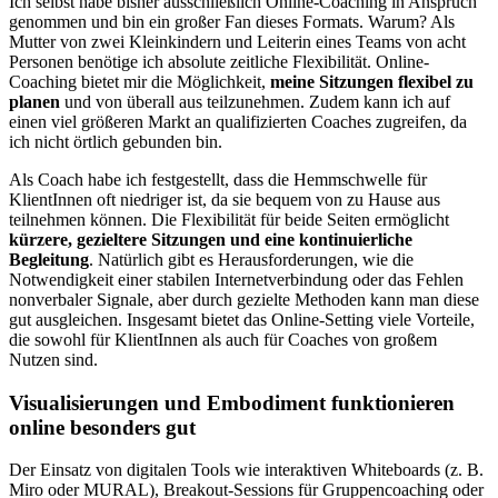
Ich selbst habe bisher ausschließlich Online-Coaching in Anspruch
genommen und bin ein großer Fan dieses Formats. Warum? Als
Mutter von zwei Kleinkindern und Leiterin eines Teams von acht
Personen benötige ich absolute zeitliche Flexibilität. Online-
Coaching bietet mir die Möglichkeit,
meine Sitzungen flexibel zu
planen
und von überall aus teilzunehmen. Zudem kann ich auf
einen viel größeren Markt an qualifizierten Coaches zugreifen, da
ich nicht örtlich gebunden bin.
Als Coach habe ich festgestellt, dass die Hemmschwelle für
KlientInnen oft niedriger ist, da sie bequem von zu Hause aus
teilnehmen können. Die Flexibilität für beide Seiten ermöglicht
kürzere, gezieltere Sitzungen und eine kontinuierliche
Begleitung
. Natürlich gibt es Herausforderungen, wie die
Notwendigkeit einer stabilen Internetverbindung oder das Fehlen
nonverbaler Signale, aber durch gezielte Methoden kann man diese
gut ausgleichen. Insgesamt bietet das Online-Setting viele Vorteile,
die sowohl für KlientInnen als auch für Coaches von großem
Nutzen sind.
Visualisierungen und Embodiment funktionieren
online besonders gut
Der Einsatz von digitalen Tools wie interaktiven Whiteboards (z. B.
Miro oder MURAL), Breakout-Sessions für Gruppencoaching oder