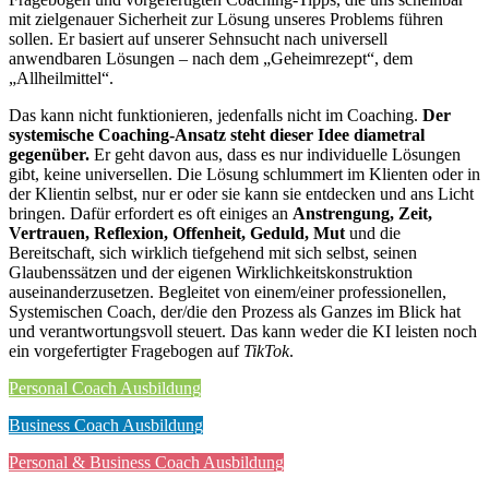
mit zielgenauer Sicherheit zur Lösung unseres Problems führen
sollen. Er basiert auf unserer Sehnsucht nach universell
anwendbaren Lösungen – nach dem „Geheimrezept“, dem
„Allheilmittel“.
Das kann nicht funktionieren, jedenfalls nicht im Coaching.
Der
systemische Coaching-Ansatz steht dieser Idee diametral
gegenüber.
Er geht davon aus, dass es nur individuelle Lösungen
gibt, keine universellen. Die Lösung schlummert im Klienten oder in
der Klientin selbst, nur er oder sie kann sie entdecken und ans Licht
bringen. Dafür erfordert es oft einiges an
Anstrengung, Zeit,
Vertrauen, Reflexion, Offenheit, Geduld, Mut
und die
Bereitschaft, sich wirklich tiefgehend mit sich selbst, seinen
Glaubenssätzen und der eigenen Wirklichkeitskonstruktion
auseinanderzusetzen. Begleitet von einem/einer professionellen,
Systemischen Coach, der/die den Prozess als Ganzes im Blick hat
und verantwortungsvoll steuert. Das kann weder die KI leisten noch
ein vorgefertigter Fragebogen auf
TikTok
.
Personal Coach Ausbildung
Business Coach Ausbildung
Personal & Business Coach Ausbildung