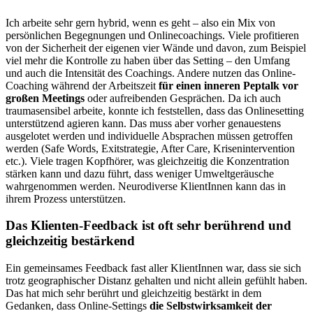
Ich arbeite sehr gern hybrid, wenn es geht – also ein Mix von
persönlichen Begegnungen und Onlinecoachings. Viele profitieren
von der Sicherheit der eigenen vier Wände und davon, zum Beispiel
viel mehr die Kontrolle zu haben über das Setting – den Umfang
und auch die Intensität des Coachings. Andere nutzen das Online-
Coaching während der Arbeitszeit
für einen inneren Peptalk vor
großen Meetings
oder aufreibenden Gesprächen. Da ich auch
traumasensibel arbeite, konnte ich feststellen, dass das Onlinesetting
unterstützend agieren kann. Das muss aber vorher genauestens
ausgelotet werden und individuelle Absprachen müssen getroffen
werden (Safe Words, Exitstrategie, After Care, Krisenintervention
etc.). Viele tragen Kopfhörer, was gleichzeitig die Konzentration
stärken kann und dazu führt, dass weniger Umweltgeräusche
wahrgenommen werden. Neurodiverse KlientInnen kann das in
ihrem Prozess unterstützen.
Das Klienten-Feedback ist oft sehr berührend und
gleichzeitig bestärkend
Ein gemeinsames Feedback fast aller KlientInnen war, dass sie sich
trotz geographischer Distanz gehalten und nicht allein gefühlt haben.
Das hat mich sehr berührt und gleichzeitig bestärkt in dem
Gedanken, dass Online-Settings
die Selbstwirksamkeit der