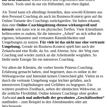
Stärken. Tools sind da nur ein Hilfsmittel, nur eben digital.
Als Trend kann ich allerdings feststellen, dass sowohl Klienten aus
dem Personal Coaching als auch im Business-Kontext gern auf die
Online-Variante des Coachings zurückgreifen. Sie haben erkannt,
dass eine
Online-Coachingsitzung ebenso wirkungsvoll und
intensiv
sein kann wie in ein physisches Treffen. Viele KlientInnen
befürworten es zudem, für die intensive „Arbeit“ an sich selbst die
eigenen, bekannten und vertrauten Räumlichkeiten und
Umgebungen zu nutzen.
Für viele ist das nicht nur eine vertraute
Umgebung.
Gerade im Business-Kontext spielt hier auch der
Zeitaufwand eine Rolle, da An- und Abreise, bzw. der Weg zum
Coaching und wieder zurück an die Arbeitsstelle wegfallen. So
bleibt mehr Energie für ein intensives Coaching.
Vor allem die Klienten, die vorher bereits Präsenz-Coaching-
Erfahrung gemacht haben, sind begeistert, dass es online in der
Wirkungsweise und Intensität keinen Unterschied gibt. Vielen ist es
durch die vertraute Umgebung sogar leichter gefallen, auch
intensiveren Empfindungen und Gefühlen zu begegnen. Ein
weiteres positives Feedback, neben der identischen Wirkweise, ist
die zeitliche Flexibilität. Online können Coachings ohne großen
Aufwand
auch mal außerhalb der gewohnten „Geschäftszeiten“
stattfinden – zum Beispiel in den Abendstunden oder am
Wochenende.